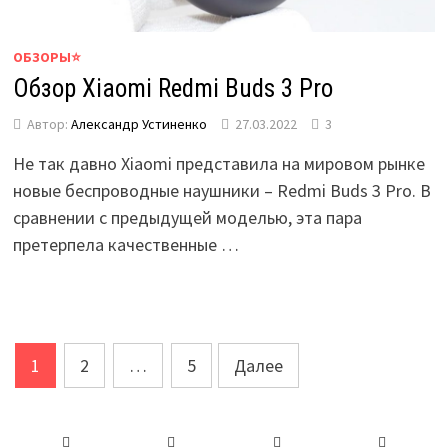
ОБЗОРЫ⭐
Обзор Xiaomi Redmi Buds 3 Pro
Автор:
Александр Устиненко
27.03.2022
3
Не так давно Xiaomi представила на мировом рынке
новые беспроводные наушники – Redmi Buds 3 Pro. В
сравнении с предыдущей моделью, эта пара
претерпела качественные …
Пагинация
1
2
…
5
Далее
записей