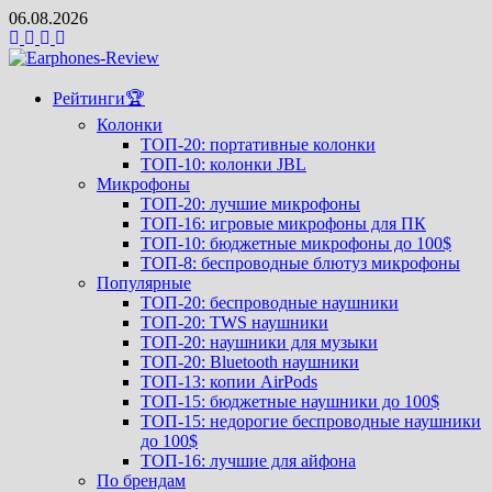
Перейти
06.08.2026
к
содержимому
Рейтинги🏆
Колонки
ТОП-20: портативные колонки
ТОП-10: колонки JBL
Микрофоны
ТОП-20: лучшие микрофоны
ТОП-16: игровые микрофоны для ПК
ТОП-10: бюджетные микрофоны до 100$
ТОП-8: беспроводные блютуз микрофоны
Популярные
ТОП-20: беспроводные наушники
ТОП-20: TWS наушники
ТОП-20: наушники для музыки
ТОП-20: Bluetooth наушники
ТОП-13: копии AirPods
ТОП-15: бюджетные наушники до 100$
ТОП-15: недорогие беспроводные наушники
до 100$
ТОП-16: лучшие для айфона
По брендам