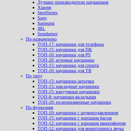
Лучшие производители наушников
Xiaomi
SteelSeries
Sony
Samsung
JBL
Sennheiser
По назначению
ТОП-17: наушники для телефона
ТОП-15: наушники для ПК
ТОП-10: наушники для PS
ТОП-20: игровые наушники
ТОП-15: наушники для спорта
ТОП-10: наушники для ТВ
По типу
ТОП-15: наушники-затычки
ТОП-15: накладные наушники
ТОП-15: вакуумные наушники
ТОП-8: наушники-вкладыши
ТОП-10: полноразмерные наушники
По функциям
ТОП-10: наушники с шумоподавлением
ТОП-15: наушники с хорошим басом
ТОП-12: наушники с хорошим микрофоном
ТОП-12: наушники для мониторинга звука