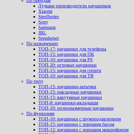
По брендам
Лучшие производители наушников
Xiaomi
SteelSeries
Sony
Samsung
JBL
Sennheiser
По назначению
ТОП-17: наушники для телефона
ТОП-15: наушники для ПК
ТОП-10: наушники для PS
ТОП-20: игровые наушники
ТОП-15: наушники для спорта
ТОП-10: наушники для ТВ
По типу
ТОП-15: наушники-затычки
ТОП-15: накладные наушники
ТОП-15: вакуумные наушники
ТОП-8: наушники-вкладыши
ТОП-10: полноразмерные наушники
По функциям
ТОП-10: наушники с шумоподавлением
ТОП-15: наушники с хорошим басом
ТОП-12: наушники с хорошим микрофоном