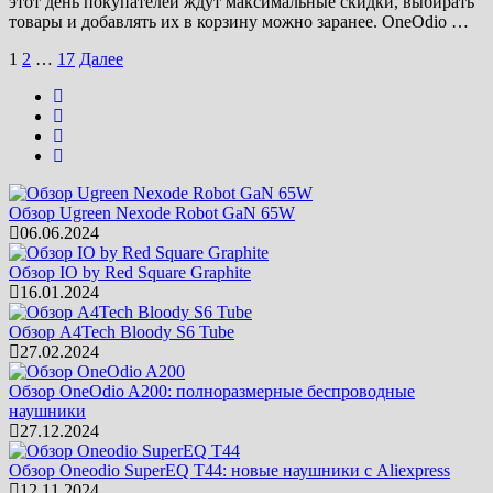
этот день покупателей ждут максимальные скидки, выбирать
товары и добавлять их в корзину можно заранее. OneOdio …
Пагинация
1
2
…
17
Далее
записей
Обзор Ugreen Nexode Robot GaN 65W
06.06.2024
Обзор IO by Red Square Graphite
16.01.2024
Обзор A4Tech Bloody S6 Tube
27.02.2024
Обзор OneOdio A200: полноразмерные беспроводные
наушники
27.12.2024
Обзор Oneodio SuperEQ T44: новые наушники с Aliexpress
12.11.2024