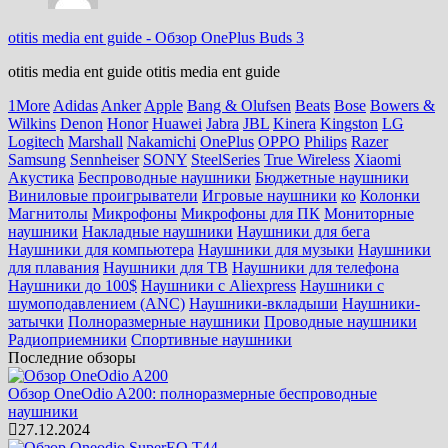
otitis media ent guide
-
Обзор OnePlus Buds 3
otitis media ent guide otitis media ent guide
1More
Adidas
Anker
Apple
Bang & Olufsen
Beats
Bose
Bowers &
Wilkins
Denon
Honor
Huawei
Jabra
JBL
Kinera
Kingston
LG
Logitech
Marshall
Nakamichi
OnePlus
OPPO
Philips
Razer
Samsung
Sennheiser
SONY
SteelSeries
True Wireless
Xiaomi
Акустика
Беспроводные наушники
Бюджетные наушники
Виниловые проигрыватели
Игровые наушники
ко
Колонки
Магнитолы
Микрофоны
Микрофоны для ПК
Мониторные
наушники
Накладные наушники
Наушники для бега
Наушники для компьютера
Наушники для музыки
Наушники
для плавания
Наушники для ТВ
Наушники для телефона
Наушники до 100$
Наушники с Aliexpress
Наушники с
шумоподавлением (ANC)
Наушники-вкладыши
Наушники-
затычки
Полноразмерные наушники
Проводные наушники
Радиоприемники
Спортивные наушники
Последние обзоры
Обзор OneOdio A200: полноразмерные беспроводные
наушники
27.12.2024