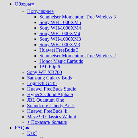
Обзоры⭐
Популярные
Sennheiser Momentum True Wireless 3
Sony WH-1000XM5
Sony WH-1000XM4
Sony WF-1000XM4
Sony WH-1000XM3
Sony WF-1000XM3
Huawei FreeBuds 3
Sennheiser Momentum True Wireless 2
Honor Magic Earbuds
JBL Flip 6
Sony WF-XB700
Samsung Galaxy Buds+
Logitech G435
Huawei FreeBuds Studio
HyperX Cloud Alpha S
JBL Quantum One
Soundcore Liberty Air 2
Huawei FreeBuds 4i
Meze 99 Classics Walnut
+ Показать больше
FAQ🔥
Как?