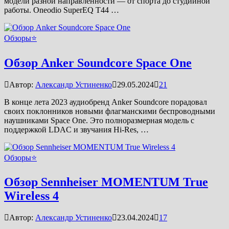
модели разной направленности — от спорта до студийной
работы. Oneodio SuperEQ T44 …
Обзоры⭐
Обзор Anker Soundcore Space One
Автор:
Александр Устиненко
29.05.2024
21
В конце лета 2023 аудиобренд Anker Soundcore порадовал
своих поклонников новыми флагманскими беспроводными
наушниками Space One. Это полноразмерная модель с
поддержкой LDAC и звучания Hi-Res, …
Обзоры⭐
Обзор Sennheiser MOMENTUM True
Wireless 4
Автор:
Александр Устиненко
23.04.2024
17