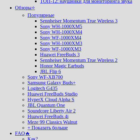
ТОП-12: наушники для мониторинга звука
Обзоры⭐
Популярные
Sennheiser Momentum True Wireless 3
Sony WH-1000XM5
Sony WH-1000XM4
Sony WF-1000XM4
Sony WH-1000XM3
Sony WF-1000XM3
Huawei FreeBuds 3
Sennheiser Momentum True Wireless 2
Honor Magic Earbuds
JBL Flip 6
Sony WF-XB700
Samsung Galaxy Buds+
Logitech G435
Huawei FreeBuds Studio
HyperX Cloud Alpha S
JBL Quantum One
Soundcore Liberty Air 2
Huawei FreeBuds 4i
Meze 99 Classics Walnut
+ Показать больше
FAQ🔥
Как?